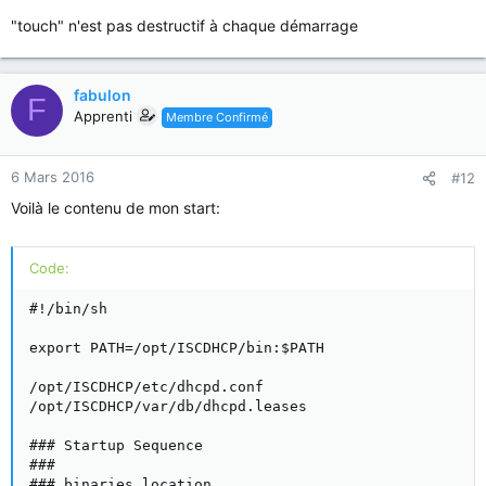
"touch" n'est pas destructif à chaque démarrage
fabulon
F
Apprenti
Membre Confirmé
6 Mars 2016
#12
Voilà le contenu de mon start:
Code:
#!/bin/sh

export PATH=/opt/ISCDHCP/bin:$PATH

/opt/ISCDHCP/etc/dhcpd.conf

/opt/ISCDHCP/var/db/dhcpd.leases

### Startup Sequence

###

### binaries location
