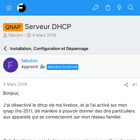
Serveur DHCP
QNAP
A
D
fabulon
4 Mars 2016
u
a
t
t
Installation, Configuration et Dépannage
e
e
u
d
fabulon
F
r
e
Apprenti
Membre Confirmé
d
d
u
é
s
b
4 Mars 2016
#1
u
u
j
t
Bonjour,
e
t
J'ai désactivé le dhcp de ma livebox, et je l'ai activé sur mon
qnap (hs-251), de manière à pouvoir donner des dns particuliers
aux appareils qui se connecteront sur mon réseau familial.