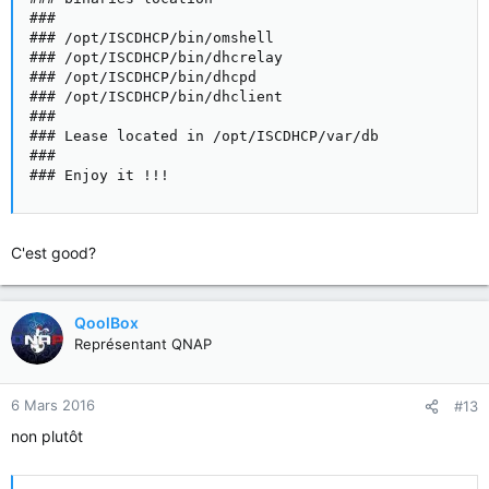
###

### /opt/ISCDHCP/bin/omshell

### /opt/ISCDHCP/bin/dhcrelay

### /opt/ISCDHCP/bin/dhcpd

### /opt/ISCDHCP/bin/dhclient

###

### Lease located in /opt/ISCDHCP/var/db

###

### Enjoy it !!!
C'est good?
QoolBox
Représentant QNAP
6 Mars 2016
#13
non plutôt