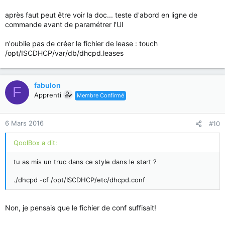
après faut peut être voir la doc... teste d'abord en ligne de
commande avant de paramétrer l'UI
n'oublie pas de créer le fichier de lease : touch
/opt/ISCDHCP/var/db/dhcpd.leases
fabulon
F
Apprenti
Membre Confirmé
6 Mars 2016
#10
QoolBox a dit:
tu as mis un truc dans ce style dans le start ?
./dhcpd -cf /opt/ISCDHCP/etc/dhcpd.conf
Non, je pensais que le fichier de conf suffisait!