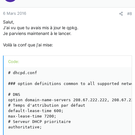
6 Mars 2016
#8
Salut,
J'ai vu que tu avais mis à jour le qpkg.
Je parviens maintenant à le lancer.
Voilà la conf que j'ai mise:
Code:
# dhcpd.conf

### option definitions common to all supported networ
# DNS

option domain-name-servers 208.67.222.222, 208.67.220
# Temps d'attribution par défaut

default-lease-time 600;

max-lease-time 7200;

# Serveur DHCP prioritaire

authoritative;
