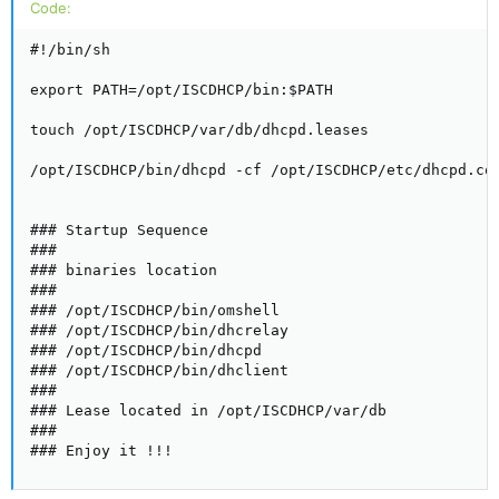
Code:
#!/bin/sh

export PATH=/opt/ISCDHCP/bin:$PATH

touch /opt/ISCDHCP/var/db/dhcpd.leases

/opt/ISCDHCP/bin/dhcpd -cf /opt/ISCDHCP/etc/dhcpd.con
### Startup Sequence

###

### binaries location

###

### /opt/ISCDHCP/bin/omshell

### /opt/ISCDHCP/bin/dhcrelay

### /opt/ISCDHCP/bin/dhcpd

### /opt/ISCDHCP/bin/dhclient

###

### Lease located in /opt/ISCDHCP/var/db

###

### Enjoy it !!!