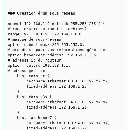
### Création d'un sous réseau

subnet 192.168.1.0 netmask 255.255.255.0 {

# rang d'attribution (10 machines)

range 192.168.1.50 192.168.1.60;

# masque de sous-réseau

option subnet-mask 255.255.255.0;

# broadcast pour les informations générales

option broadcast-address 192.168.1.255;

# adresse ip du routeur

option routers 192.168.1.1;

# adressage fixe

	host caro-pc {

        hardware ethernet 00:1F:C6:xx:xx:xx;

        fixed-address 192.168.1.20;

    }

    host caro-g3s {

        hardware ethernet 34:FC:EF:xx:xx:xx;

        fixed-address 192.168.1.21;

    }

	host fab-honor7 {

        hardware ethernet 00:9A:CD:xx:xx:xx;

        fixed-address 192.168.1.22;
