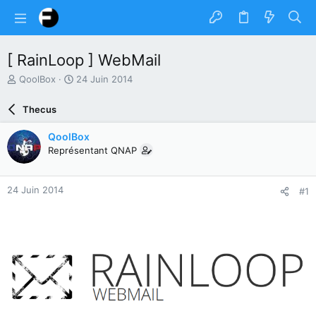
[ RainLoop ] WebMail
A
D
QoolBox
24 Juin 2014
u
a
t
t
Thecus
e
e
u
d
QoolBox
r
e
Représentant QNAP
d
d
u
é
s
b
24 Juin 2014
#1
u
u
j
t
e
t