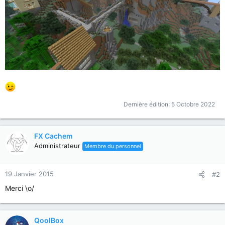
Dernière édition:
5 Octobre 2022
FX Cachem
Administrateur
Membre du personnel
19 Janvier 2015
#2
Merci \o/
QoolBox