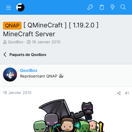
[ QMineCraft ] [ 1.19.2.0 ]
QNAP
MineCraft Server
A
D
QoolBox
18 Janvier 2015
u
a
t
t
Paquets de Qoolbox
e
e
u
d
r
e
QoolBox
d
d
Représentant QNAP
u
é
s
b
u
u
18 Janvier 2015
#1
j
t
e
t