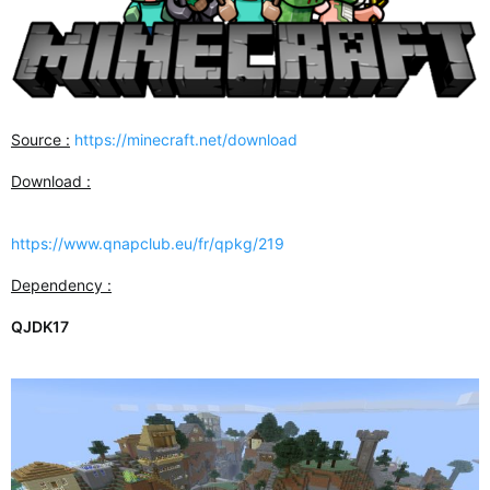
Source :
https://minecraft.net/download
Download :
https://www.qnapclub.eu/fr/qpkg/219
Dependency :
QJDK17