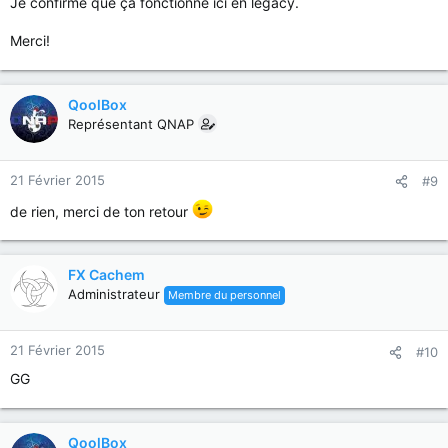
Je confirme que ça fonctionne ici en legacy.
Merci!
QoolBox
Représentant QNAP
21 Février 2015
#9
de rien, merci de ton retour
FX Cachem
Administrateur
Membre du personnel
21 Février 2015
#10
GG
QoolBox