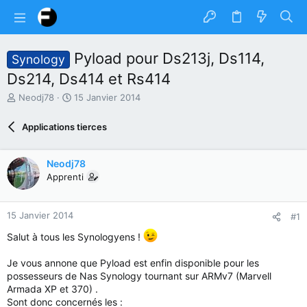
Pyload pour Ds213j, Ds114,
Synology
Ds214, Ds414 et Rs414
A
D
Neodj78
15 Janvier 2014
u
a
t
t
Applications tierces
e
e
u
d
r
e
Neodj78
d
d
Apprenti
u
é
s
b
u
u
15 Janvier 2014
#1
j
t
e
Salut à tous les Synologyens !
t
Je vous annone que Pyload est enfin disponible pour les
possesseurs de Nas Synology tournant sur ARMv7 (Marvell
Armada XP et 370) .
Sont donc concernés les :