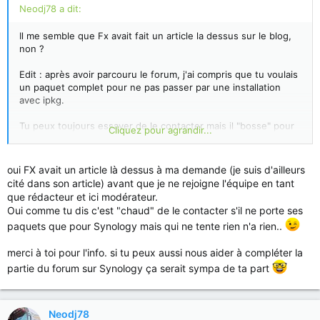
Neodj78 a dit:
Il me semble que Fx avait fait un article la dessus sur le blog,
non ?
Edit : après avoir parcouru le forum, j'ai compris que tu voulais
un paquet complet pour ne pas passer par une installation
avec ipkg.
Tu peux toujours essayer de le contacter mais il "bosse" pour
Cliquez pour agrandir...
le forum allemand de synology donc je ne suis pas sur qu'il
puisse t'aider.
oui FX avait un article là dessus à ma demande (je suis d'ailleurs
Maintenant ça ne coûte rien d'essayer !
cité dans son article) avant que je ne rejoigne l'équipe en tant
que rédacteur et ici modérateur.
Voici le lien du sujet où j'ai trouvé endiku :
Oui comme tu dis c'est "chaud" de le contacter s'il ne porte ses
http://www.synology-forum.de/showthread.html?49095-
paquets que pour Synology mais qui ne tente rien n'a rien..
pyLoad-0.4.9-.spk-(armv7)-Armada
merci à toi pour l'info. si tu peux aussi nous aider à compléter la
Bon courage à toi !
partie du forum sur Synology ça serait sympa de ta part
Neodj78