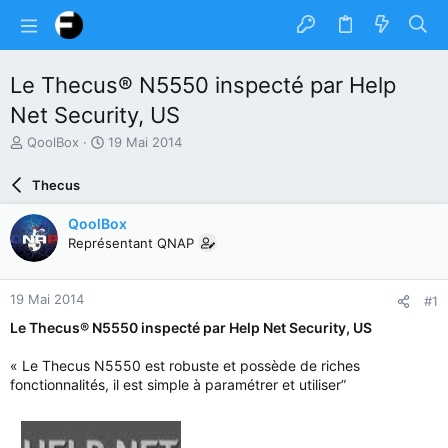
Le Thecus® N5550 inspecté par Help
Net Security, US
A
D
QoolBox
19 Mai 2014
u
a
t
t
Thecus
e
e
u
d
QoolBox
r
e
Représentant QNAP
d
d
u
é
s
b
19 Mai 2014
#1
u
u
j
t
Le Thecus® N5550 inspecté par Help Net Security, US
e
t
« Le Thecus N5550 est robuste et possède de riches
fonctionnalités, il est simple à paramétrer et utiliser”