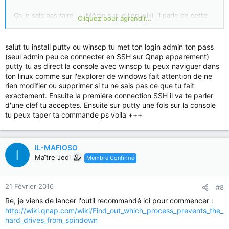
Ça je sais pas faire .... Même sur le lien wiki, il parle de cette
Cliquez pour agrandir...
commande . On fait comment ? Je n'ai jamais fait du Linux ,
Ssh , ....
salut tu install putty ou winscp tu met ton login admin ton pass
(seul admin peu ce connecter en SSH sur Qnap apparement)
putty tu as direct la console avec winscp tu peux naviguer dans
ton linux comme sur l'explorer de windows fait attention de ne
rien modifier ou supprimer si tu ne sais pas ce que tu fait
exactement. Ensuite la premiére connection SSH il va te parler
d'une clef tu acceptes. Ensuite sur putty une fois sur la console
tu peux taper ta commande ps voila +++
IL-MAFIOSO
I
Maître Jedi
Membre Confirmé
21 Février 2016
#8
Re, je viens de lancer l'outil recommandé ici pour commencer :
http://wiki.qnap.com/wiki/Find_out_which_process_prevents_the_
hard_drives_from_spindown