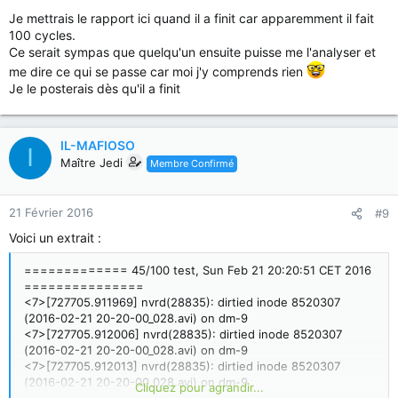
Je mettrais le rapport ici quand il a finit car apparemment il fait
100 cycles.
Ce serait sympas que quelqu'un ensuite puisse me l'analyser et
me dire ce qui se passe car moi j'y comprends rien
Je le posterais dès qu'il a finit
IL-MAFIOSO
I
Maître Jedi
Membre Confirmé
21 Février 2016
#9
Voici un extrait :
============= 45/100 test, Sun Feb 21 20:20:51 CET 2016
===============
<7>[727705.911969] nvrd(28835): dirtied inode 8520307
(2016-02-21 20-20-00_028.avi) on dm-9
<7>[727705.912006] nvrd(28835): dirtied inode 8520307
(2016-02-21 20-20-00_028.avi) on dm-9
<7>[727705.912013] nvrd(28835): dirtied inode 8520307
(2016-02-21 20-20-00_028.avi) on dm-9
Cliquez pour agrandir...
<7>[727716.037820] nvrd(28835): dirtied inode 8520307