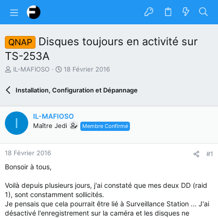
Disques toujours en activité sur
QNAP
TS-253A
A
D
IL-MAFIOSO
18 Février 2016
u
a
t
t
Installation, Configuration et Dépannage
e
e
u
d
r
e
IL-MAFIOSO
I
d
d
Maître Jedi
Membre Confirmé
u
é
s
b
u
u
18 Février 2016
#1
j
t
e
Bonsoir à tous,
t
Voilà depuis plusieurs jours, j'ai constaté que mes deux DD (raid
1), sont constamment sollicités.
Je pensais que cela pourrait être lié à Surveillance Station ... J'ai
désactivé l'enregistrement sur la caméra et les disques ne