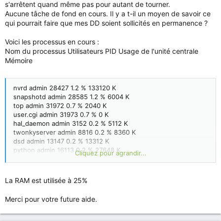
s'arrêtent quand même pas pour autant de tourner.
Aucune tâche de fond en cours. Il y a t-il un moyen de savoir ce
qui pourrait faire que mes DD soient sollicités en permanence ?
Voici les processus en cours :
Nom du processus Utilisateurs PID Usage de l'unité centrale
Mémoire
nvrd admin 28427 1.2 % 133120 K
snapshotd admin 28585 1.2 % 6004 K
top admin 31972 0.7 % 2040 K
user.cgi admin 31973 0.7 % 0 K
hal_daemon admin 3152 0.2 % 5112 K
twonkyserver admin 8816 0.2 % 8360 K
dsd admin 13147 0.2 % 13312 K
python admin 16113 0.2 % 27648 K
Cliquez pour agrandir...
wdd admin 16967 0.2 % 1896 K
python admin 24769 0.2 % 11264 K
init admin 1 0 % 1504 K
La RAM est utilisée à 25%
python admin 931 0 % 14336 K
QTV admin 1081 0 % 77824 K
Merci pour votre future aide.
mytranscodesvr admin 1082 0 % 14336 K
tutk_agent admin 1116 0 % 9100 K