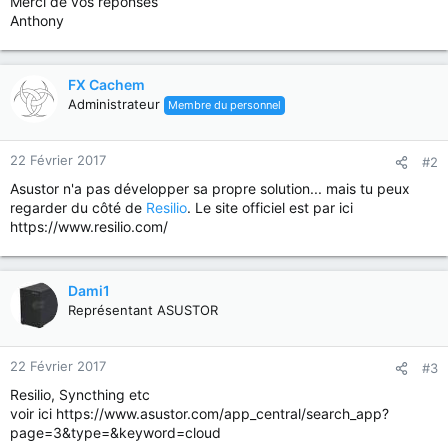
Merci de vos réponses
Anthony
FX Cachem
Administrateur
Membre du personnel
22 Février 2017
#2
Asustor n'a pas développer sa propre solution... mais tu peux
regarder du côté de
Resilio
. Le site officiel est par ici
https://www.resilio.com/
Dami1
Représentant ASUSTOR
22 Février 2017
#3
Resilio, Syncthing etc
voir ici https://www.asustor.com/app_central/search_app?
page=3&type=&keyword=cloud