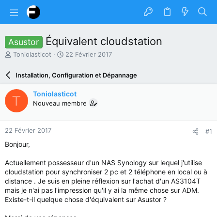
Équivalent cloudstation
Asustor
A
D
Toniolasticot
22 Février 2017
u
a
t
t
Installation, Configuration et Dépannage
e
e
u
d
Toniolasticot
T
r
e
Nouveau membre
d
d
u
é
s
b
22 Février 2017
#1
u
u
j
t
Bonjour,
e
t
Actuellement possesseur d'un NAS Synology sur lequel j'utilise
cloudstation pour synchroniser 2 pc et 2 téléphone en local ou à
distance . Je suis en pleine réflexion sur l'achat d'un AS3104T
mais je n'ai pas l'impression qu'il y ai la même chose sur ADM.
Existe-t-il quelque chose d'équivalent sur Asustor ?